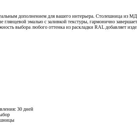
альным дополнением для вашего интерьера. Столешница из МДФ
е глянцевой эмалью с заливкой текстуры, гармонично завершает 
ность выбора любого оттенка из раскладки RAL добавляет изде
овления: 30 дней
выбор
лешницы